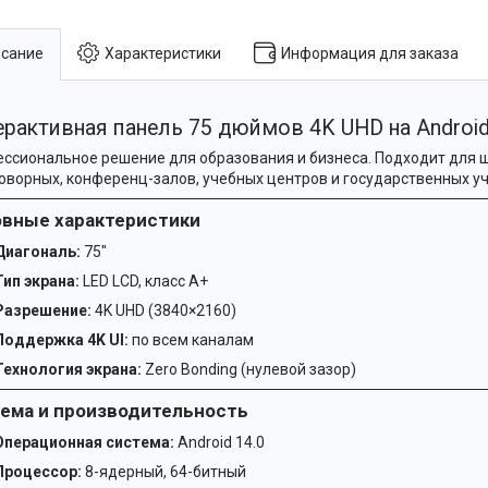
сание
Характеристики
Информация для заказа
ерактивная панель 75 дюймов 4K UHD на Android
ссиональное решение для образования и бизнеса. Подходит для ш
оворных, конференц-залов, учебных центров и государственных у
вные характеристики
Диагональ:
75″
Тип экрана:
LED LCD, класс A+
Разрешение:
4K UHD (3840×2160)
Поддержка 4K UI:
по всем каналам
Технология экрана:
Zero Bonding (нулевой зазор)
ема и производительность
Операционная система:
Android 14.0
Процессор:
8-ядерный, 64-битный