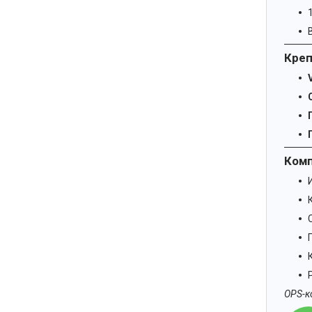
Креп
Ком
OPS-к