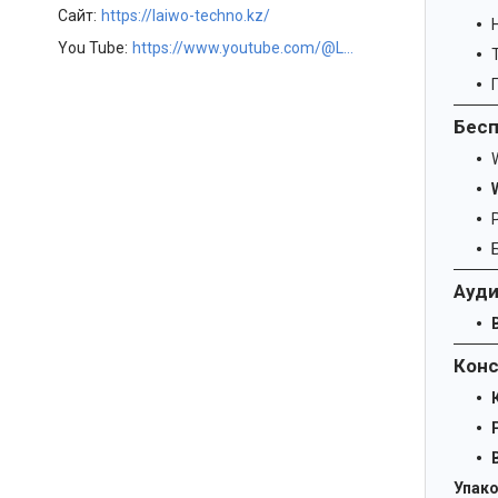
Сайт
https://laiwo-techno.kz/
You Tube
https://www.youtube.com/@LAIWOKZ
Бесп
W
Ауд
Конс
Упако