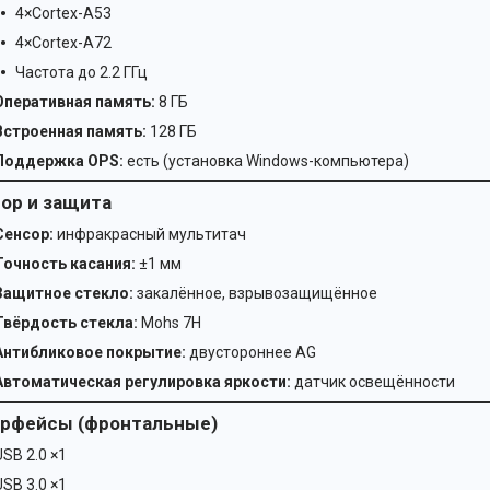
4×Cortex-A53
4×Cortex-A72
Частота до 2.2 ГГц
Оперативная память:
8 ГБ
Встроенная память:
128 ГБ
Поддержка OPS:
есть (установка Windows-компьютера)
ор и защита
Сенсор:
инфракрасный мультитач
Точность касания:
±1 мм
Защитное стекло:
закалённое, взрывозащищённое
Твёрдость стекла:
Mohs 7H
Антибликовое покрытие:
двустороннее AG
Автоматическая регулировка яркости:
датчик освещённости
рфейсы (фронтальные)
USB 2.0 ×1
USB 3.0 ×1