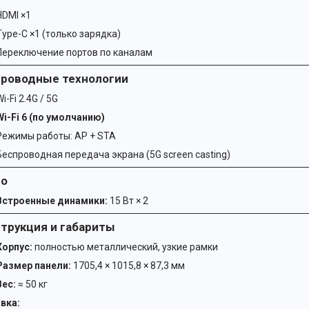
HDMI ×1
Type-C ×1 (только зарядка)
Переключение портов по каналам
роводные технологии
i-Fi 2.4G / 5G
Wi-Fi 6 (по умолчанию)
Режимы работы: AP + STA
Беспроводная передача экрана (5G screen casting)
ио
Встроенные динамики:
15 Вт × 2
трукция и габариты
Корпус:
полностью металлический, узкие рамки
Размер панели:
1705,4 × 1015,8 × 87,3 мм
Вес:
≈ 50 кг
вка: