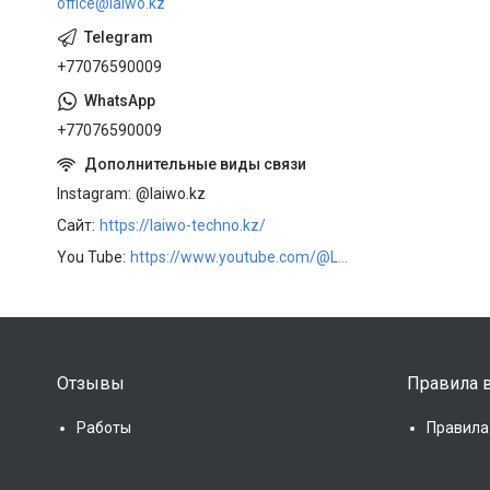
office@laiwo.kz
+77076590009
+77076590009
Instagram
@laiwo.kz
Сайт
https://laiwo-techno.kz/
You Tube
https://www.youtube.com/@LAIWOKZ
Отзывы
Правила в
Работы
Правила