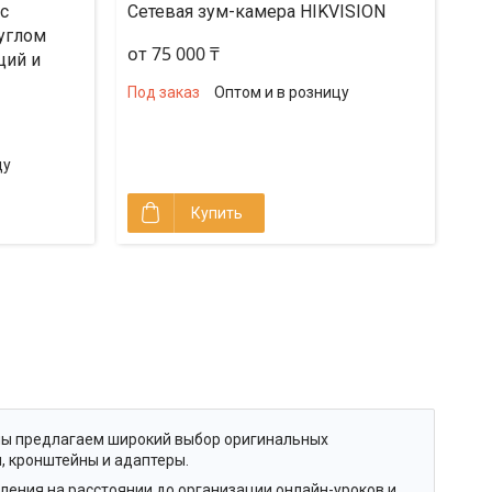
с
Сетевая зум-камера HIKVISION
углом
от 75 000 ₸
ций и
Под заказ
Оптом и в розницу
цу
Купить
мы предлагаем широкий выбор оригинальных
, кронштейны и адаптеры.
ления на расстоянии до организации онлайн-уроков и