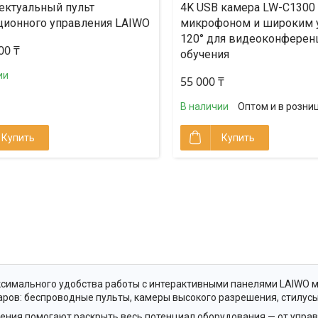
ектуальный пульт
4K USB камера LW-C1300 
ционного управления LAIWO
микрофоном и широким 
120° для видеоконферен
00 ₸
обучения
ии
55 000 ₸
В наличии
Оптом и в розни
Купить
Купить
симального удобства работы с интерактивными панелями LAIWO 
аров: беспроводные пульты, камеры высокого разрешения, стилусы
ения помогают раскрыть весь потенциал оборудования — от управ