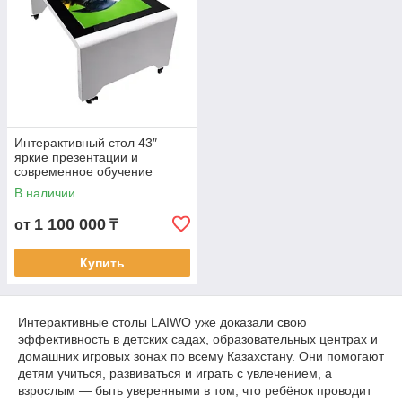
Что вы получаете с LAIWO:
✔ Увлекательное обучение без скуки
✔ Инновационное оборудование, которое привлекает
внимание
✔ Готовое решение «включил и играешь»
✔ Поддержку, гарантию и быструю доставку по всему
Казахстану
Интерактивный стол 43″ —
яркие презентации и
🌟
Сенсорный стол LAIWO — это инвестиция в развитие,
современное обучение
интерес и интеллект детей.
В наличии
Пусть каждый день будет ярким, познавательным и по-
настоящему интерактивным!
1 100 000
от
₸
📞
+7 707 659 00 09
| 🌐
LAIWO.KZ
Купить
Интерактивные столы LAIWO уже доказали свою
эффективность в детских садах, образовательных центрах и
домашних игровых зонах по всему Казахстану. Они помогают
детям учиться, развиваться и играть с увлечением, а
взрослым — быть уверенными в том, что ребёнок проводит