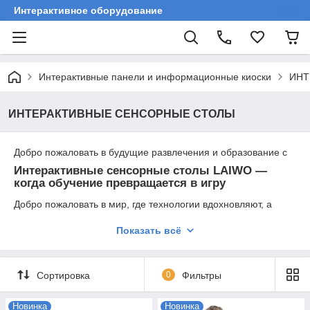
Интерактивное оборудование
Интерактивные панели и информационные киоски
ИНТ
ИНТЕРАКТИВНЫЕ СЕНСОРНЫЕ СТОЛЫ
Добро пожаловать в будущие развлечения и образование с
Интерактивные сенсорные столы LAIWO —
когда обучение превращается в игру
Добро пожаловать в мир, где технологии вдохновляют, а
каждый прикосновение — это шаг к знаниям, развитию и
радости.
Показать всё
Интерактивные столы LAIWO
— это не просто мебель. Это
умный помощник
,
учитель
,
игровой партнер
и
творческая мастерская
в одном устройстве.
Сортировка
0
Фильтры
Почему выбирают сенсорные столы LAIWO:
Новинка
Новинка