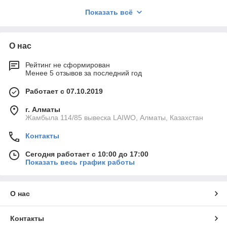
время с пользой.
Показать всё
Благодаря сенсорному управлению, яркому экрану и
предустановленным обучающим приложениям, наши столы
становятся полноценным интерактивным решением для
О нас
любого пространства. Простая установка, удобный
интерфейс и надёжность делают их идеальными для
постоянного использования.
Рейтинг не сформирован
Менее 5 отзывов за последний год
Если вы ищете технологичное, увлекательное и безопасное
решение для развития детей —
интерактивные столы
Работает с 07.10.2019
LAIWO станут отличным выбором
. Свяжитесь с нами, и
мы поможем подобрать модель под ваши задачи и бюджет.
г. Алматы
Жамбыла 114/85 вывеска LAIWO, Алматы, Казахстан
Контакты
Сегодня работает с 10:00 до 17:00
Показать весь график работы
О нас
Контакты