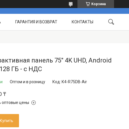
Корзина
А
ГАРАНТИЯ И ВОЗВРАТ
КОНТАКТЫ
 РАБОТЫ
ЧАСТО ЗАДАВАЕМЫЕ ВОПРОСЫ
активная панель 75″ 4K UHD, Android
+128 ГБ - с НДС
ии
Оптом и в розницу
Код:
К4-R75DB-Air
0 ₸
ь оптовые цены
Купить