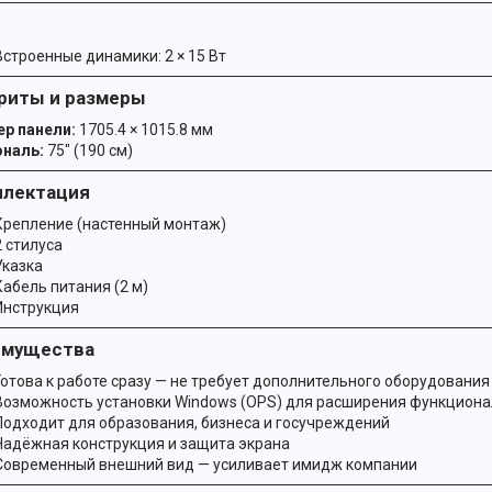
Встроенные динамики: 2 × 15 Вт
риты и размеры
р панели:
1705.4 × 1015.8 мм
наль:
75″ (190 см)
плектация
Крепление (настенный монтаж)
2 стилуса
Указка
Кабель питания (2 м)
Инструкция
имущества
Готова к работе сразу — не требует дополнительного оборудования
Возможность установки Windows (OPS) для расширения функциона
Подходит для образования, бизнеса и госучреждений
Надёжная конструкция и защита экрана
Современный внешний вид — усиливает имидж компании