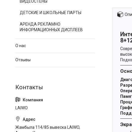
ВИДЕОСТЕНЫ
ДЕТСКИЕ И ШКОЛЬНЫЕ ПАРТЫ
Опи
АРЕНДА РЕКЛАМНО
ИНФОРМАЦИОННЫХ ДИСПЛЕЕВ
Инте
8+1
О нас
Совре
высок
Отзывы
Подхо
Осно
Диаго
Разр
Опера
Памя
Проц
Графи
LAIWO
Подд
Экра
Жамбыла 114/85 вывеска LAIWO,