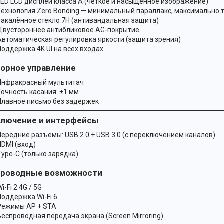
LED LCD дисплей класса A (чёткое и насыщенное изображение)
Технология Zero Bonding — минимальный параллакс, максимально 
Закалённое стекло 7H (антивандальная защита)
Двустороннее антибликовое AG-покрытие
Автоматическая регулировка яркости (защита зрения)
Поддержка 4K UI на всех входах
орное управление
Инфракрасный мультитач
Точность касания: ±1 мм
Плавное письмо без задержек
лючение и интерфейсы
Передние разъёмы: USB 2.0 + USB 3.0 (с переключением каналов)
HDMI (вход)
Type-C (только зарядка)
проводные возможности
i-Fi 2.4G / 5G
Поддержка Wi-Fi 6
Режимы AP + STA
Беспроводная передача экрана (Screen Mirroring)