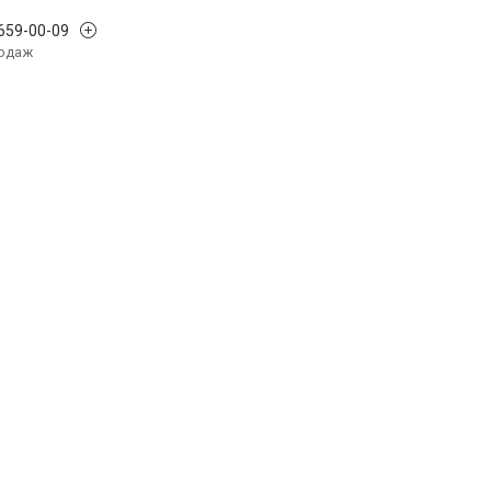
 659-00-09
родаж