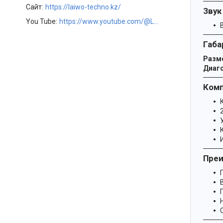
Сайт
https://laiwo-techno.kz/
Звук
You Tube
https://www.youtube.com/@LAIWOKZ
Габа
Разме
Диаго
Ком
Пре