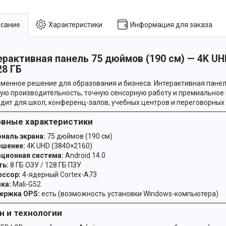
сание
Характеристики
Информация для заказа
рактивная панель 75 дюймов (190 см) — 4K UHD
28 ГБ
менное решение для образования и бизнеса. Интерактивная панел
ую производительность, точную сенсорную работу и премиальное
дит для школ, конференц-залов, учебных центров и переговорных
вные характеристики
наль экрана:
75 дюймов (190 см)
ешение:
4K UHD (3840×2160)
ционная система:
Android 14.0
ть:
8 ГБ ОЗУ / 128 ГБ ПЗУ
ессор:
4-ядерный Cortex-A73
ка:
Mali-G52
ержка OPS:
есть (возможность установки Windows-компьютера)
н и технологии